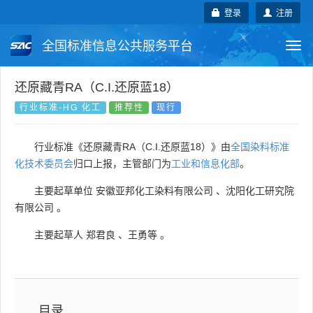
登录
注册
全国标准信息公共服务平台
Togg
navi
国家标准
行业标准
地方标准
还原藏青RA（C.I.还原蓝18）
行业标准-HG 化工
推荐性
现行
团体标准
企业标准
国际标准
行业标准《还原藏青RA（C.I.还原蓝18）》由
全国染料标准
国外标准
技术委员会
化技术委员会
归口上报，主管部门为
工业和信息化部
。
主要起草单位
安徽亚邦化工染料有限公司
、
沈阳化工研究院
有限公司
。
主要起草人
郑君良
、
王勇等
。
目录