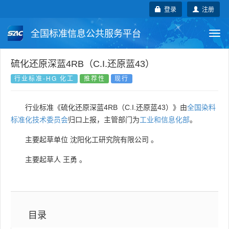
登录
注册
全国标准信息公共服务平台
Togg
navi
国家标准
行业标准
地方标准
硫化还原深蓝4RB（C.I.还原蓝43）
行业标准-HG 化工
推荐性
现行
团体标准
企业标准
国际标准
行业标准《硫化还原深蓝4RB（C.I.还原蓝43）》由
全国染料
国外标准
技术委员会
标准化技术委员会
归口上报，主管部门为
工业和信息化部
。
主要起草单位
沈阳化工研究院有限公司
。
主要起草人
王勇
。
目录