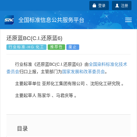
登录
注册
全国标准信息公共服务平台
Togg
navi
国家标准
行业标准
地方标准
还原蓝BC(C.I.还原蓝6)
行业标准-HG 化工
推荐性
废止
团体标准
企业标准
国际标准
行业标准《还原蓝BC(C.I.还原蓝6)》由
全国染料标准化技术
国外标准
技术委员会
委员会
归口上报，主管部门为
国家发展和改革委员会
。
主要起草单位
亚邦化工集团有限公司
、
沈阳化工研究院
。
主要起草人
陈家华
、
马君庆等
。
目录