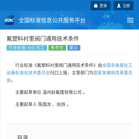
登录
注册
全国标准信息公共服务平台
Togg
navi
国家标准
行业标准
地方标准
氟塑料衬里阀门通用技术条件
行业标准-HG 化工
推荐性
废止
团体标准
企业标准
国际标准
行业标准《氟塑料衬里阀门通用技术条件》由
全国非金属化工
国外标准
技术委员会
设备标准化技术委员会
归口上报，主管部门为
国家发展和改革委员
会
。
主要起草单位
温州赵氟隆有限公司
。
主要起草人
陈国龙
、
赵炜
。
目录