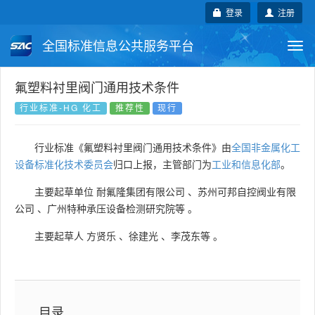
登录
注册
全国标准信息公共服务平台
Togg
navi
国家标准
行业标准
地方标准
氟塑料衬里阀门通用技术条件
行业标准-HG 化工
推荐性
现行
团体标准
企业标准
国际标准
行业标准《氟塑料衬里阀门通用技术条件》由
全国非金属化工
国外标准
技术委员会
设备标准化技术委员会
归口上报，主管部门为
工业和信息化部
。
主要起草单位
耐氟隆集团有限公司
、
苏州可邦自控阀业有限
公司
、
广州特种承压设备检测研究院等
。
主要起草人
方贤乐
、
徐建光
、
李茂东等
。
目录