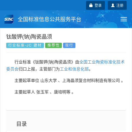
登录
注册
全国标准信息公共服务平台
Togg
navi
国家标准
行业标准
地方标准
钛酸钾(钠)陶瓷晶须
行业标准-JC 建材
推荐性
现行
团体标准
企业标准
国际标准
行业标准《钛酸钾(钠)陶瓷晶须》由
全国工业陶瓷标准化技术
国外标准
技术委员会
委员会
归口上报，主管部门为
工业和信息化部
。
主要起草单位
山东大学
、
上海晶须复合材料制造有限公司
。
主要起草人
张玉军
、
唐培明等
。
目录