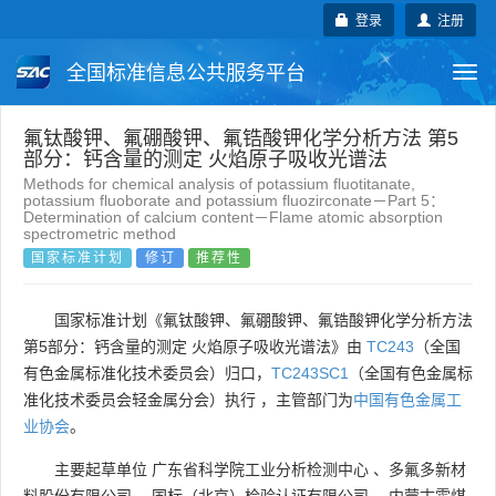
登录
注册
全国标准信息公共服务平台
Togg
navi
国家标准
行业标准
地方标准
氟钛酸钾、氟硼酸钾、氟锆酸钾化学分析方法 第5
部分：钙含量的测定 火焰原子吸收光谱法
Methods for chemical analysis of potassium fluotitanate,
团体标准
企业标准
国际标准
potassium fluoborate and potassium fluozirconate－Part 5：
Determination of calcium content－Flame atomic absorption
spectrometric method
国外标准
技术委员会
国家标准计划
修订
推荐性
国家标准计划《氟钛酸钾、氟硼酸钾、氟锆酸钾化学分析方法
第5部分：钙含量的测定 火焰原子吸收光谱法》由
TC243
（全国
有色金属标准化技术委员会）归口，
TC243SC1
（全国有色金属标
准化技术委员会轻金属分会）执行 ，主管部门为
中国有色金属工
业协会
。
主要起草单位
广东省科学院工业分析检测中心
、
多氟多新材
料股份有限公司
、
国标（北京）检验认证有限公司
、
内蒙古霍煤