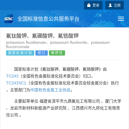
登录
注册
全国标准信息公共服务平台
Togg
navi
国家标准
行业标准
地方标准
氟钛酸钾、氟硼酸钾、氟锆酸钾
potassium fluotitanate、potassium fluoborite、potassium
fluozirconate
团体标准
企业标准
国际标准
国家标准计划
修订
推荐性
国外标准
技术委员会
国家标准计划《氟钛酸钾、氟硼酸钾、氟锆酸钾》由
TC243
（全国有色金属标准化技术委员会）归口，
TC243SC1
（全国有色金属标准化技术委员会轻金属分会）执行
，主管部门为
中国有色金属工业协会
。
主要起草单位
福建省漳平市九鼎氟化工有限公司
、
厦门大学
、
龙岩市新材料新能源产业研究院
、
江西德兴市九邦化工有限责
任公司
。