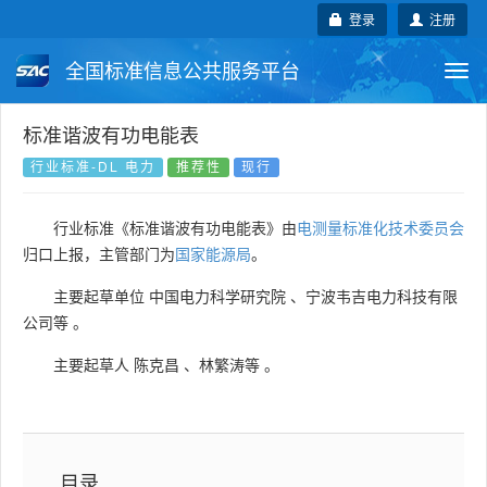
登录
注册
全国标准信息公共服务平台
Togg
navi
国家标准
行业标准
地方标准
标准谐波有功电能表
行业标准-DL 电力
推荐性
现行
团体标准
企业标准
国际标准
行业标准《标准谐波有功电能表》由
电测量标准化技术委员会
国外标准
技术委员会
归口上报，主管部门为
国家能源局
。
主要起草单位
中国电力科学研究院
、
宁波韦吉电力科技有限
公司等
。
主要起草人
陈克昌
、
林繁涛等
。
目录