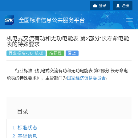
登录
注册
全国标准信息公共服务平台
Togg
navi
国家标准
行业标准
地方标准
机电式交流有功和无功电能表 第2部分:长寿命电能
表的特殊要求
团体标准
企业标准
国际标准
行业标准-JB 机械
推荐性
废止
国外标准
技术委员会
行业标准《机电式交流有功和无功电能表 第2部分:长寿命电
能表的特殊要求》，主管部门为
国家经济贸易委员会
。
目录
1
标准状态
2
基础信息