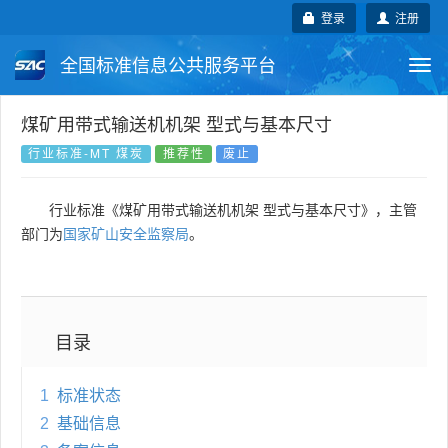
登录
注册
全国标准信息公共服务平台
Togg
navi
国家标准
行业标准
地方标准
煤矿用带式输送机机架 型式与基本尺寸
行业标准-MT 煤炭
推荐性
废止
团体标准
企业标准
国际标准
行业标准《煤矿用带式输送机机架 型式与基本尺寸》，主管
国外标准
技术委员会
部门为
国家矿山安全监察局
。
目录
1
标准状态
2
基础信息