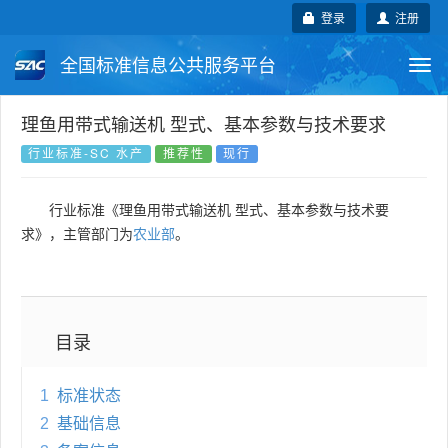
登录
注册
全国标准信息公共服务平台
Togg
navi
国家标准
行业标准
地方标准
理鱼用带式输送机 型式、基本参数与技术要求
行业标准-SC 水产
推荐性
现行
团体标准
企业标准
国际标准
行业标准《理鱼用带式输送机 型式、基本参数与技术要
国外标准
技术委员会
求》，主管部门为
农业部
。
目录
1
标准状态
2
基础信息