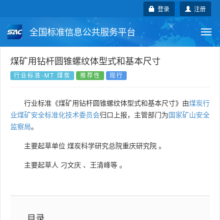
登录
注册
全国标准信息公共服务平台
Togg
navi
国家标准
行业标准
地方标准
煤矿用钻杆圆锥螺纹体型式和基本尺寸
行业标准-MT 煤炭
推荐性
现行
团体标准
企业标准
国际标准
行业标准《煤矿用钻杆圆锥螺纹体型式和基本尺寸》由
煤炭行
国外标准
技术委员会
业煤矿安全标准化技术委员会
归口上报，主管部门为
国家矿山安全
监察局
。
主要起草单位
煤炭科学研究总院重庆研究院
。
主要起草人
刁文庆
、
王清峰等
。
目录