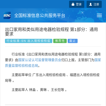
登录
注册
全国标准信息公共服务平台
Togg
navi
国家标准
行业标准
地方标准
出口家用和类似用途电器检验规程 第1部分：通用
要求
团体标准
企业标准
国际标准
行业标准-SN 出入境检验检疫
推荐性
废止
国外标准
技术委员会
行业标准《出口家用和类似用途电器检验规程 第1部分：通用
要求》由
国家认证认可监督管理委员会
归口上报，主管部门为
国家
质量监督检验检疫总局
。
主要起草单位
广东出入境检验检疫局
、
福建出入境检验检疫
局等
。
主要起草人
林淼
、
黄琳
、
王长恺等
。