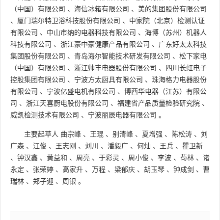
（中国）有限公司
、
海信冰箱有限公司
、
美的集团股份有限公司
、
厦门瑞尔特卫浴科技股份有限公司
、
中家院（北京）检测认证
有限公司
、
中山市纳的电器科技有限公司
、
海博（苏州）机器人
科技有限公司
、
浙江豪中豪健康产品有限公司
、
广东好太太科技
集团股份有限公司
、
青岛海尔智能技术研发有限公司
、
松下家电
（中国）有限公司
、
浙江帅丰电器股份有限公司
、
四川长虹电子
控股集团有限公司
、
宁波方太厨具有限公司
、
珠海格力电器股份
有限公司
、
宁波亿盛电机有限公司
、
博西华电器（江苏）有限公
司
、
浙江天喜厨电股份有限公司
、
福建省产品质量检验研究院
、
威凯检测技术有限公司
、
宁波丽辰电器有限公司
。
主要起草人
曲宗峰
、
王琨
、
别清峰
、
夏增强
、
陈松涛
、
刘
广森
、
江俊
、
王志刚
、
刘川
、
潘毅广
、
何灿
、
王兵
、
瞿卫新
、
钟汉鑫
、
黄益和
、
周亮
、
于彩灵
、
周小俊
、
李波
、
苟林
、
诸
永定
、
张荣婷
、
高家升
、
万程
、
梁郁庆
、
胡玉琴
、
钟成剑
、
曹
瑞林
、
郑子迎
、
周银
。