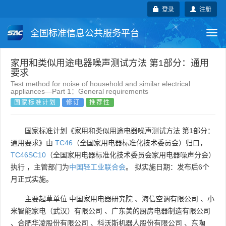
登录
注册
全国标准信息公共服务平台
Togg
navi
国家标准
行业标准
地方标准
家用和类似用途电器噪声测试方法 第1部分：通用
要求
Test method for noise of household and similar electrical
团体标准
企业标准
国际标准
appliances—Part 1：General requirements
国家标准计划
修订
推荐性
国外标准
技术委员会
国家标准计划《家用和类似用途电器噪声测试方法 第1部分：
通用要求》由
TC46
（全国家用电器标准化技术委员会）归口，
TC46SC10
（全国家用电器标准化技术委员会家用电器噪声分会）
执行 ，主管部门为
中国轻工业联合会
。 拟实施日期：发布后6个
月正式实施。
主要起草单位
中国家用电器研究院
、
海信空调有限公司
、
小
米智能家电（武汉）有限公司
、
广东美的厨房电器制造有限公司
、
合肥华凌股份有限公司
、
科沃斯机器人股份有限公司
、
东陶