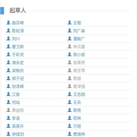
起草人
曲宗峰
王琨
陈松涛
刘广森
刘川
潘毅广
瞿卫新
钟汉鑫
于彩灵
周小俊
诸永定
张荣婷
梁郁庆
胡玉琴
郑子迎
周银
别清峰
夏增强
江俊
王志刚
何灿
王兵
黄益和
周亮
李波
苟林
高家升
万程
钟成剑
曹瑞林