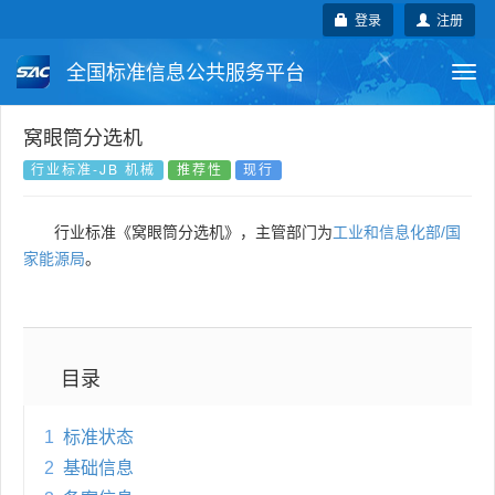
登录
注册
全国标准信息公共服务平台
Togg
navi
国家标准
行业标准
地方标准
窝眼筒分选机
行业标准-JB 机械
推荐性
现行
团体标准
企业标准
国际标准
行业标准《窝眼筒分选机》，主管部门为
工业和信息化部/国
国外标准
技术委员会
家能源局
。
目录
1
标准状态
2
基础信息