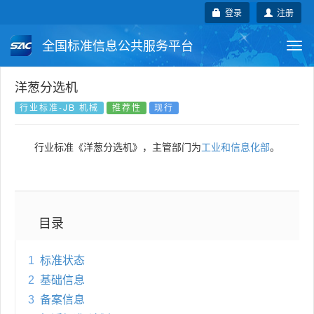
登录
注册
全国标准信息公共服务平台
Togg
navi
国家标准
行业标准
地方标准
洋葱分选机
行业标准-JB 机械
推荐性
现行
团体标准
企业标准
国际标准
行业标准《洋葱分选机》，主管部门为
工业和信息化部
。
国外标准
技术委员会
目录
1
标准状态
2
基础信息
3
备案信息