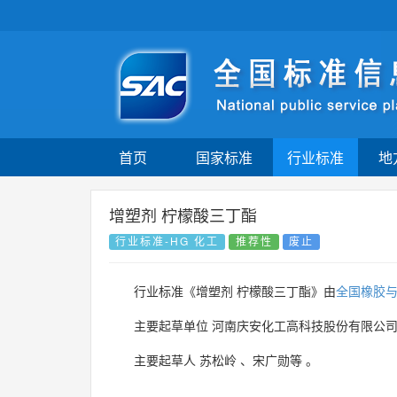
首页
国家标准
行业标准
地
增塑剂 柠檬酸三丁酯
行业标准-HG 化工
推荐性
废止
行业标准《增塑剂 柠檬酸三丁酯》由
全国橡胶
主要起草单位
河南庆安化工高科技股份有限公
主要起草人
苏松岭
、
宋广勋等
。