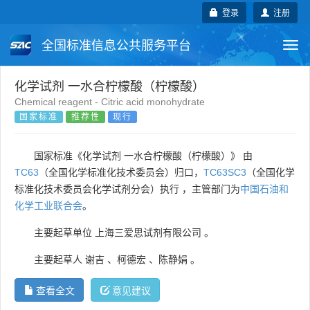
登录
注册
全国标准信息公共服务平台
Togg
navi
国家标准
行业标准
地方标准
化学试剂 一水合柠檬酸（柠檬酸）
Chemical reagent - Citric acid monohydrate
国家标准
推荐性
现行
团体标准
企业标准
国际标准
国外标准
技术委员会
国家标准《化学试剂 一水合柠檬酸（柠檬酸）》 由
TC63
（全国化学标准化技术委员会）归口，
TC63SC3
（全国化学
标准化技术委员会化学试剂分会）执行 ，主管部门为
中国石油和
化学工业联合会
。
主要起草单位
上海三爱思试剂有限公司
。
主要起草人
谢吉
、
柯德宏
、
陈静娟
。
查看全文
意见建议