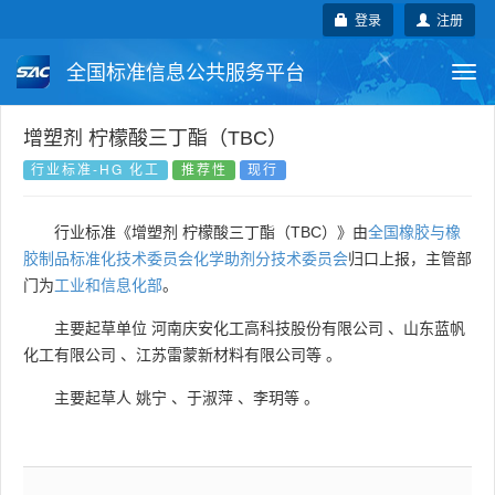
登录
注册
全国标准信息公共服务平台
Togg
navi
国家标准
行业标准
地方标准
增塑剂 柠檬酸三丁酯（TBC）
行业标准-HG 化工
推荐性
现行
团体标准
企业标准
国际标准
行业标准《增塑剂 柠檬酸三丁酯（TBC）》由
全国橡胶与橡
国外标准
技术委员会
胶制品标准化技术委员会化学助剂分技术委员会
归口上报，主管部
门为
工业和信息化部
。
主要起草单位
河南庆安化工高科技股份有限公司
、
山东蓝帆
化工有限公司
、
江苏雷蒙新材料有限公司等
。
主要起草人
姚宁
、
于淑萍
、
李玥等
。