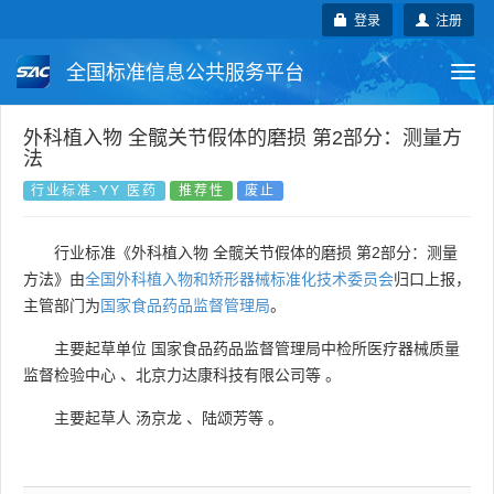
登录
注册
全国标准信息公共服务平台
Togg
navi
国家标准
行业标准
地方标准
外科植入物 全髋关节假体的磨损 第2部分：测量方
法
团体标准
企业标准
国际标准
行业标准-YY 医药
推荐性
废止
国外标准
技术委员会
行业标准《外科植入物 全髋关节假体的磨损 第2部分：测量
方法》由
全国外科植入物和矫形器械标准化技术委员会
归口上报，
主管部门为
国家食品药品监督管理局
。
主要起草单位
国家食品药品监督管理局中检所医疗器械质量
监督检验中心
、
北京力达康科技有限公司等
。
主要起草人
汤京龙
、
陆颂芳等
。