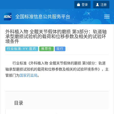
登录
注册
全国标准信息公共服务平台
Togg
navi
国家标准
行业标准
地方标准
外科植入物 全髋关节假体的磨损 第3部分：轨道轴
承型磨损试验机的载荷和位移参数及相关的试验环
境条件
团体标准
企业标准
国际标准
行业标准-YY 医药
推荐性
现行
国外标准
技术委员会
行业标准《外科植入物 全髋关节假体的磨损 第3部分：轨道
轴承型磨损试验机的载荷和位移参数及相关的试验环境条件》，主
管部门为
国家药监局
。
目录