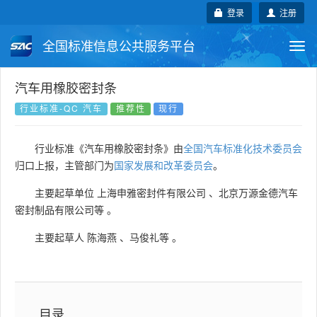
登录
注册
全国标准信息公共服务平台
Togg
navi
国家标准
行业标准
地方标准
汽车用橡胶密封条
行业标准-QC 汽车
推荐性
现行
团体标准
企业标准
国际标准
行业标准《汽车用橡胶密封条》由
全国汽车标准化技术委员会
国外标准
技术委员会
归口上报，主管部门为
国家发展和改革委员会
。
主要起草单位
上海申雅密封件有限公司
、
北京万源金德汽车
密封制品有限公司等
。
主要起草人
陈海燕
、
马俊礼等
。
目录