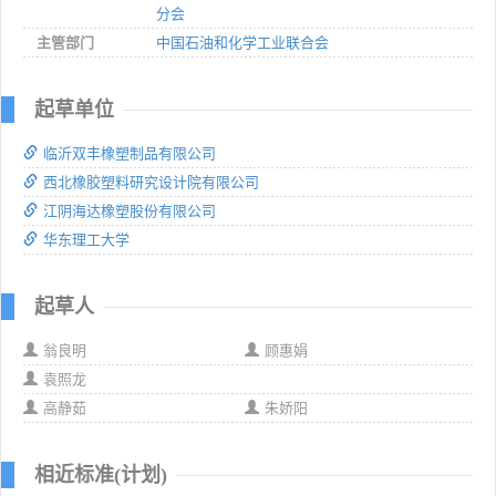
分会
主管部门
中国石油和化学工业联合会
起草单位
临沂双丰橡塑制品有限公司
西北橡胶塑料研究设计院有限公司
江阴海达橡塑股份有限公司
华东理工大学
起草人
翁良明
顾惠娟
袁照龙
高静茹
朱娇阳
相近标准(计划)