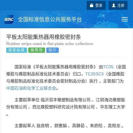
登录
注册
全国标准信息公共服务平台
Togg
navi
国家标准
行业标准
地方标准
平板太阳能集热器用橡胶密封条
Rubber strips used in flat-plate solar collectors
国家标准
推荐性
现行
团体标准
企业标准
国际标准
国外标准
技术委员会
国家标准《平板太阳能集热器用橡胶密封条》 由
TC35
（全国
橡胶与橡胶制品标准化技术委员会）归口，
TC35SC3
（全国橡胶
与橡胶制品标准化技术委员会密封制品分会）执行 ，主管部门为
中国石油和化学工业联合会
。
主要起草单位
临沂双丰橡塑制品有限公司
、
江阴海达橡塑股
份有限公司
、
西北橡胶塑料研究设计院有限公司
、
华东理工大学
。
主要起草人
翁良明
、
顾惠娟
、
高静茹
、
朱娇阳
、
袁照龙
。