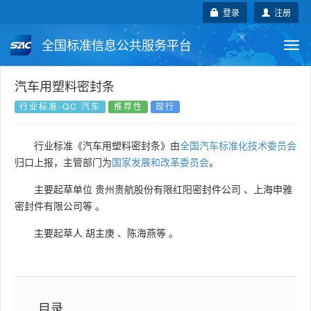
登录
注册
全国标准信息公共服务平台
Togg
navi
国家标准
行业标准
地方标准
汽车用塑料密封条
行业标准-QC 汽车
推荐性
现行
团体标准
企业标准
国际标准
行业标准《汽车用塑料密封条》由
全国汽车标准化技术委员会
国外标准
技术委员会
归口上报，主管部门为
国家发展和改革委员会
。
主要起草单位
贵州贵航股份有限红阳密封件公司
、
上海申雅
密封件有限公司等
。
主要起草人
胡主庚
、
陈海燕等
。
目录