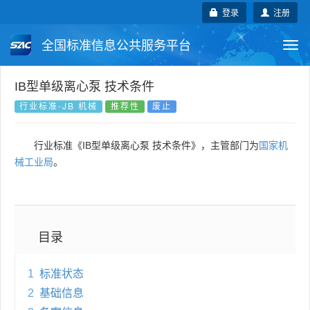
登录
注册
全国标准信息公共服务平台
Togg
navi
国家标准
行业标准
地方标准
IB型单级离心泵 技术条件
行业标准-JB 机械
推荐性
废止
团体标准
企业标准
国际标准
行业标准《IB型单级离心泵 技术条件》，主管部门为
国家机
国外标准
技术委员会
械工业局
。
目录
1
标准状态
2
基础信息