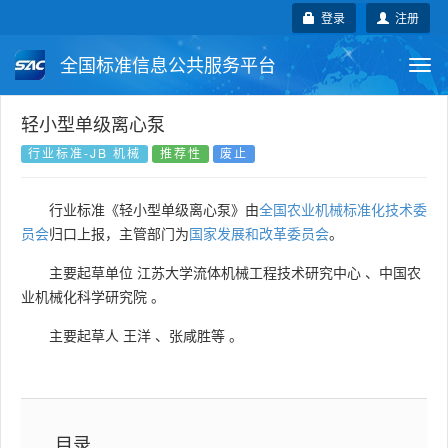
登录
注册
全国标准信息公共服务平台
Togg
navi
国家标准
行业标准
地方标准
轻小型单级离心泵
行业标准-JB 机械
推荐性
废止
团体标准
企业标准
国际标准
行业标准《轻小型单级离心泵》由
全国农业机械标准化技术委
国外标准
技术委员会
员会
归口上报，主管部门为
国家发展和改革委员会
。
主要起草单位
江苏大学流体机械工程技术研究中心
、
中国农
业机械化科学研究院
。
主要起草人
王洋
、
张咸胜等
。
目录