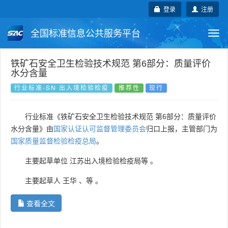
登录
注册
全国标准信息公共服务平台
Togg
navi
国家标准
行业标准
地方标准
铁矿石安全卫生检验技术规范 第6部分：质量评价
水分含量
团体标准
企业标准
国际标准
行业标准-SN 出入境检验检疫
推荐性
现行
国外标准
技术委员会
行业标准《铁矿石安全卫生检验技术规范 第6部分：质量评价
水分含量》由
国家认证认可监督管理委员会
归口上报，主管部门为
国家质量监督检验检疫总局
。
主要起草单位
江苏出入境检验检疫局等
。
主要起草人
王华
、
等
。
查看全文