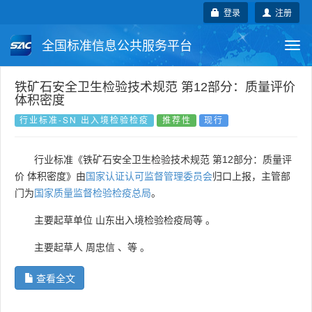
登录
注册
全国标准信息公共服务平台
Togg
navi
国家标准
行业标准
地方标准
铁矿石安全卫生检验技术规范 第12部分：质量评价
体积密度
团体标准
企业标准
国际标准
行业标准-SN 出入境检验检疫
推荐性
现行
国外标准
技术委员会
行业标准《铁矿石安全卫生检验技术规范 第12部分：质量评
价 体积密度》由
国家认证认可监督管理委员会
归口上报，主管部
门为
国家质量监督检验检疫总局
。
主要起草单位
山东出入境检验检疫局等
。
主要起草人
周忠信
、
等
。
查看全文