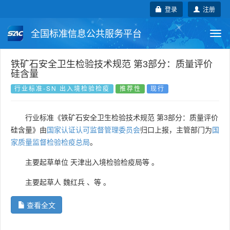
登录
注册
全国标准信息公共服务平台
Togg
navi
国家标准
行业标准
地方标准
铁矿石安全卫生检验技术规范 第3部分：质量评价
硅含量
团体标准
企业标准
国际标准
行业标准-SN 出入境检验检疫
推荐性
现行
国外标准
技术委员会
行业标准《铁矿石安全卫生检验技术规范 第3部分：质量评价
硅含量》由
国家认证认可监督管理委员会
归口上报，主管部门为
国
家质量监督检验检疫总局
。
主要起草单位
天津出入境检验检疫局等
。
主要起草人
魏红兵
、
等
。
查看全文