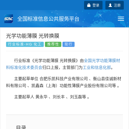
登录
注册
全国标准信息公共服务平台
Togg
navi
国家标准
行业标准
地方标准
光学功能薄膜 光转换膜
行业标准-HG 化工
推荐性
现行
团体标准
企业标准
国际标准
行业标准《光学功能薄膜 光转换膜》由
全国光学功能薄膜材
国外标准
技术委员会
料标准化技术委员会
归口上报，主管部门为
工业和信息化部
。
主要起草单位
合肥乐凯科技产业有限公司
、
衡山县佳诚新材
料有限公司
、
凯鑫森（上海）功能性薄膜产业股份有限公司等
。
主要起草人
黄永华
、
刘长丰
、
刘玉磊等
。
目录