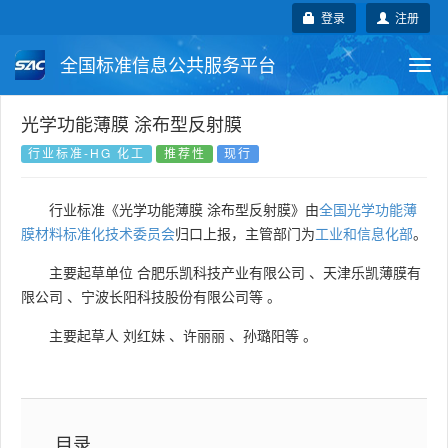
登录
注册
全国标准信息公共服务平台
Togg
navi
国家标准
行业标准
地方标准
光学功能薄膜 涂布型反射膜
行业标准-HG 化工
推荐性
现行
团体标准
企业标准
国际标准
行业标准《光学功能薄膜 涂布型反射膜》由
全国光学功能薄
国外标准
技术委员会
膜材料标准化技术委员会
归口上报，主管部门为
工业和信息化部
。
主要起草单位
合肥乐凯科技产业有限公司
、
天津乐凯薄膜有
限公司
、
宁波长阳科技股份有限公司等
。
主要起草人
刘红妹
、
许丽丽
、
孙璐阳等
。
目录