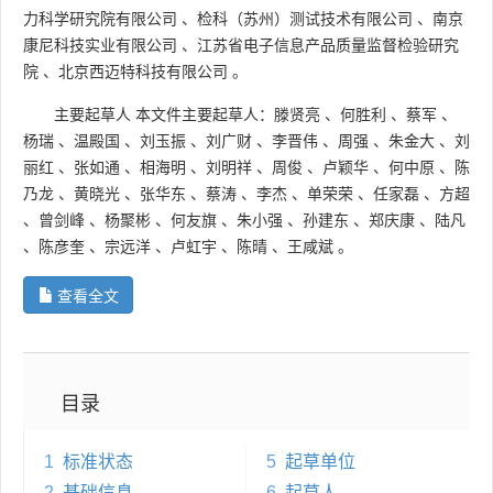
力科学研究院有限公司
、
检科（苏州）测试技术有限公司
、
南京
康尼科技实业有限公司
、
江苏省电子信息产品质量监督检验研究
院
、
北京西迈特科技有限公司
。
主要起草人
本文件主要起草人：滕贤亮
、
何胜利
、
蔡军
、
杨瑞
、
温殿国
、
刘玉振
、
刘广财
、
李晋伟
、
周强
、
朱金大
、
刘
丽红
、
张如通
、
相海明
、
刘明祥
、
周俊
、
卢颖华
、
何中原
、
陈
乃龙
、
黄晓光
、
张华东
、
蔡涛
、
李杰
、
单荣荣
、
任家磊
、
方超
、
曾剑峰
、
杨聚彬
、
何友旗
、
朱小强
、
孙建东
、
郑庆康
、
陆凡
、
陈彦奎
、
宗远洋
、
卢虹宇
、
陈晴
、
王咸斌
。
查看全文
目录
1
标准状态
5
起草单位
2
基础信息
6
起草人