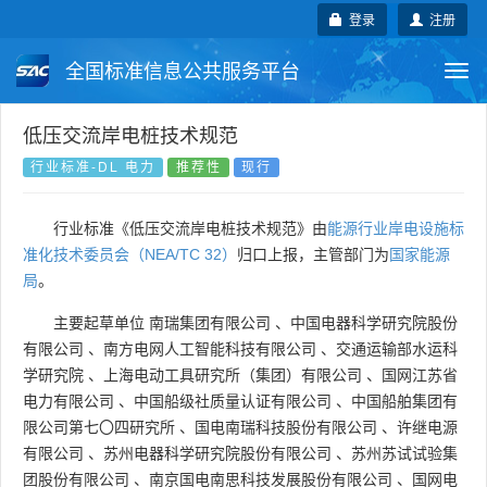
登录
注册
全国标准信息公共服务平台
Togg
navi
国家标准
行业标准
地方标准
低压交流岸电桩技术规范
行业标准-DL 电力
推荐性
现行
团体标准
企业标准
国际标准
行业标准《低压交流岸电桩技术规范》由
能源行业岸电设施标
国外标准
技术委员会
准化技术委员会（NEA/TC 32）
归口上报，主管部门为
国家能源
局
。
主要起草单位
南瑞集团有限公司
、
中国电器科学研究院股份
有限公司
、
南方电网人工智能科技有限公司
、
交通运输部水运科
学研究院
、
上海电动工具研究所（集团）有限公司
、
国网江苏省
电力有限公司
、
中国船级社质量认证有限公司
、
中国船舶集团有
限公司第七〇四研究所
、
国电南瑞科技股份有限公司
、
许继电源
有限公司
、
苏州电器科学研究院股份有限公司
、
苏州苏试试验集
团股份有限公司
、
南京国电南思科技发展股份有限公司
、
国网电