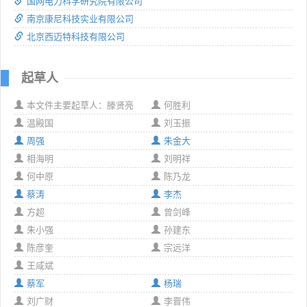
国网电力科学研究院有限公司
南京康尼科技实业有限公司
北京西迈特科技有限公司
起草人
本文件主要起草人：滕贤亮
何胜利
温殿国
刘玉振
周强
朱金大
相海明
刘明祥
何中原
陈乃龙
蔡涛
李杰
方超
曾剑峰
朱小强
孙建东
陈彦奎
宗远洋
王咸斌
蔡军
杨瑞
刘广财
李晋伟