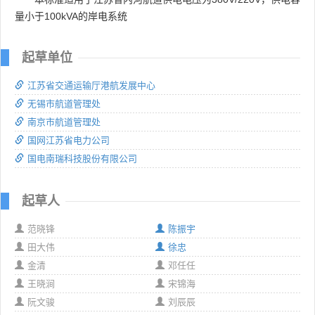
量小于100kVA的岸电系统
起草单位
江苏省交通运输厅港航发展中心
无锡市航道管理处
南京市航道管理处
国网江苏省电力公司
国电南瑞科技股份有限公司
起草人
范晓锋
陈振宇
田大伟
徐忠
金清
邓任任
王晓涧
宋锦海
阮文骏
刘辰辰