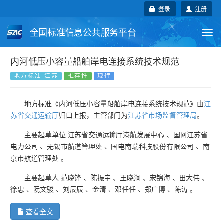
登录
注册
全国标准信息公共服务平台
Togg
navi
国家标准
行业标准
地方标准
内河低压小容量船舶岸电连接系统技术规范
地方标准-江苏
推荐性
现行
团体标准
企业标准
国际标准
地方标准《内河低压小容量船舶岸电连接系统技术规范》由
江
国外标准
技术委员会
苏省交通运输厅
归口上报，主管部门为
江苏省市场监督管理局
。
主要起草单位
江苏省交通运输厅港航发展中心
、
国网江苏省
电力公司
、
无锡市航道管理处
、
国电南瑞科技股份有限公司
、
南
京市航道管理处
。
主要起草人
范晓锋
、
陈振宇
、
王晓涧
、
宋锦海
、
田大伟
、
徐忠
、
阮文骏
、
刘辰辰
、
金清
、
邓任任
、
郑广博
、
陈涛
。
查看全文