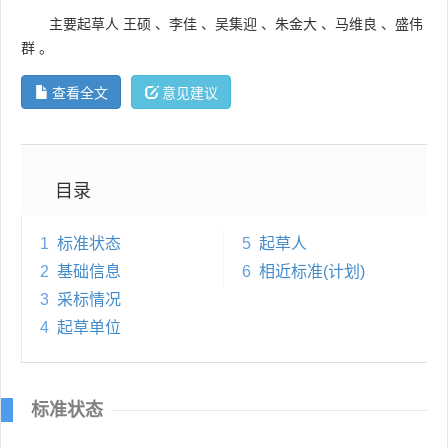
主要起草人
王硕
、
李佳
、
吴集迎
、
朱金大
、
马维良
、
盛伟
群
。
查看全文
意见建议
目录
1
标准状态
5
起草人
2
基础信息
6
相近标准(计划)
3
采标情况
4
起草单位
标准状态