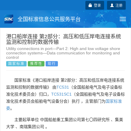
登录
注册
全国标准信息公共服务平台
Togg
navi
国家标准
行业标准
地方标准
港口船岸连接 第2部分：高压和低压岸电连接系统
监测和控制的数据传输
Utility connections in port—Part 2: High and low voltage shore
团体标准
企业标准
国际标准
connection systems—Data communication for monitoring and
control
国家标准
推荐性
现行
国外标准
技术委员会
国家标准《港口船岸连接 第2部分：高压和低压岸电连接系统
监测和控制的数据传输》 由
TC531
（全国船舶电气及电子设备标
准化技术委员会）归口，
TC531SC1
（全国船舶电气及电子设备标
准化技术委员会船舶电气设备分会）执行 ，主管部门为
国家标准
委
。
主要起草单位
中国船舶重工集团公司第七〇四研究所
、
集美
大学
、
南瑞集团公司
。