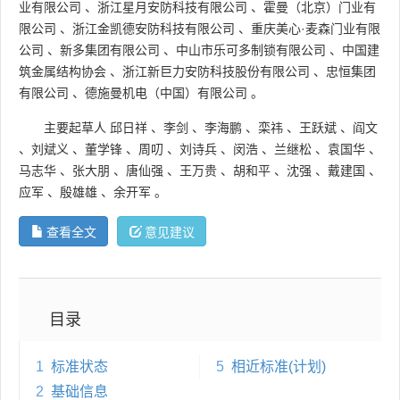
业有限公司
、
浙江星月安防科技有限公司
、
霍曼（北京）门业有
限公司
、
浙江金凯德安防科技有限公司
、
重庆美心·麦森门业有限
公司
、
新多集团有限公司
、
中山市乐可多制锁有限公司
、
中国建
筑金属结构协会
、
浙江新巨力安防科技股份有限公司
、
忠恒集团
有限公司
、
德施曼机电（中国）有限公司
。
主要起草人
邱日祥
、
李剑
、
李海鹏
、
栾祎
、
王跃斌
、
阎文
、
刘斌义
、
董学锋
、
周叨
、
刘诗兵
、
闵浩
、
兰继松
、
袁国华
、
马志华
、
张大朋
、
唐仙强
、
王万贵
、
胡和平
、
沈强
、
戴建国
、
应军
、
殷雄雄
、
余开军
。
查看全文
意见建议
目录
1
标准状态
5
相近标准(计划)
2
基础信息