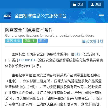
登录
注册
全国标准信息公共服务平台
Togg
navi
国家标准
行业标准
地方标准
防盗安全门通用技术条件
General specifications for burglary-resistant security doors
国家标准
强制性
现行
英文版计划
团体标准
企业标准
国际标准
国外标准
技术委员会
国家标准《 防盗安全门通用技术条件》 由
312
（公安部）归
口，委托
TC100SC1
（全国安全防范报警系统标准化技术委员会实
体防护设备分会）执行 。
主要起草单位
国家安全防范报警系统产品质量监督检验中心
（北京）
、
公安部第三研究所
、
国家安全防范报警系统产品质量
监督检验中心（上海）
、
王力安防科技股份有限公司
、
盼盼安居
门业有限责任公司
、
浙江步阳科技有限公司
、
群升门窗股份有限
公司
、
春天集团有限公司
、
四川兴事发门窗有限责任公司
、
南京
东屋电气有限公司
、
上海朗庆金属门窗有限公司
、
湖北永和安门