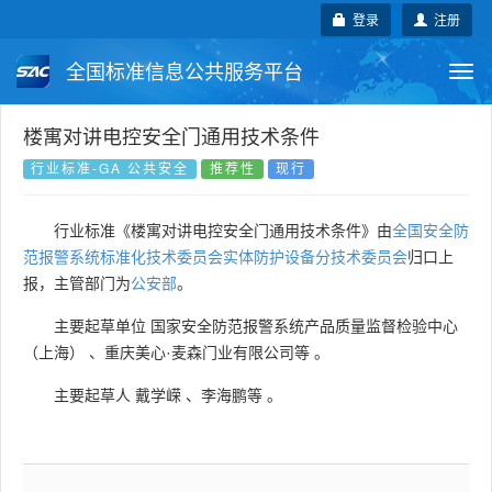
登录
注册
全国标准信息公共服务平台
Togg
navi
国家标准
行业标准
地方标准
楼寓对讲电控安全门通用技术条件
行业标准-GA 公共安全
推荐性
现行
团体标准
企业标准
国际标准
行业标准《楼寓对讲电控安全门通用技术条件》由
全国安全防
国外标准
技术委员会
范报警系统标准化技术委员会实体防护设备分技术委员会
归口上
报，主管部门为
公安部
。
主要起草单位
国家安全防范报警系统产品质量监督检验中心
（上海）
、
重庆美心·麦森门业有限公司等
。
主要起草人
戴学嵘
、
李海鹏等
。