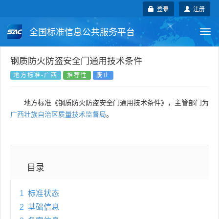
登录
注册
全国标准信息公共服务平台
Togg
navi
国家标准
行业标准
地方标准
钢质防火防盗安全门通用技术条件
地方标准-广西
推荐性
废止
团体标准
企业标准
国际标准
地方标准《钢质防火防盗安全门通用技术条件》，主管部门为
国外标准
技术委员会
广西壮族自治区质量技术监督局
。
目录
1
标准状态
2
基础信息