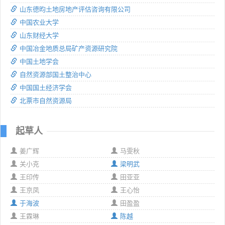
山东德昀土地房地产评估咨询有限公司
中国农业大学
山东财经大学
中国冶金地质总局矿产资源研究院
中国土地学会
自然资源部国土整治中心
中国国土经济学会
北票市自然资源局
起草人
姜广辉
马雯秋
关小克
梁明武
王印传
田亚亚
王京凤
王心怡
于海波
田盈盈
王霖琳
陈越