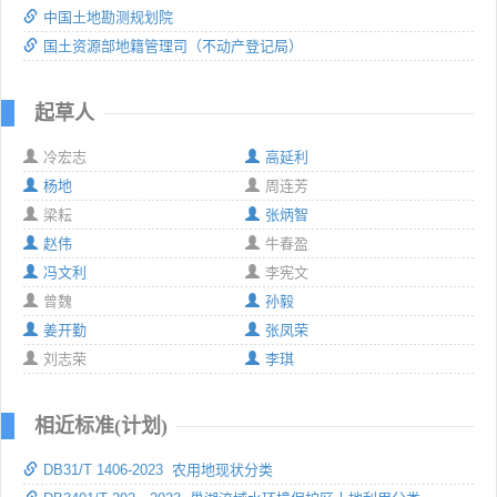
中国土地勘测规划院
国土资源部地籍管理司（不动产登记局）
起草人
冷宏志
高延利
杨地
周连芳
梁耘
张炳智
赵伟
牛春盈
冯文利
李宪文
曾魏
孙毅
姜开勤
张凤荣
刘志荣
李琪
相近标准(计划)
DB31/T 1406-2023 农用地现状分类