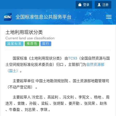
登录
注册
全国标准信息公共服务平台
Togg
navi
国家标准
行业标准
地方标准
土地利用现状分类
Current land use classification
国家标准
推荐性
现行
团体标准
企业标准
国际标准
国外标准
技术委员会
国家标准《土地利用现状分类》 由
TC93
（全国自然资源与国
土空间规划标准化技术委员会）归口 ，主管部门为
自然资源部
（国土）
。
主要起草单位
中国土地勘测规划院
、
国土资源部地籍管理司
（不动产登记局）
。
主要起草人
冷宏志
、
高延利
、
冯文利
、
李宪文
、
杨地
、
周
连芳
、
曾魏
、
孙毅
、
梁耘
、
张炳智
、
姜开勤
、
张凤荣
、
赵伟
、
牛春盈
、
刘志荣
、
李琪
。