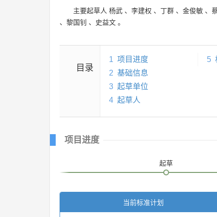
主要起草人
杨武
、
李建权
、
丁群
、
金俊敏
、
、
黎国钊
、
史益文
。
1
项目进度
5
目录
2
基础信息
3
起草单位
4
起草人
项目进度
起草
当前标准计划