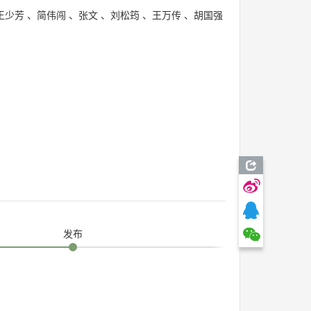
王少芳
、
简伟闯
、
张文
、
刘松筠
、
王万传
、
胡国强
发布