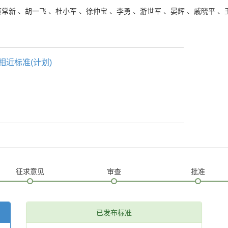
蔡常新
、
胡一飞
、
杜小军
、
徐仲宝
、
李勇
、
游世军
、
晏辉
、
戚晓平
、
相近标准(计划)
征求意见
审查
批准
已发布标准