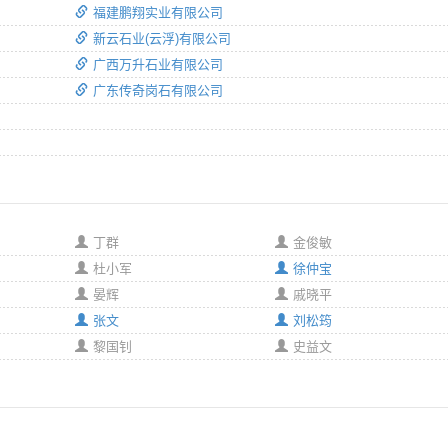
福建鹏翔实业有限公司
新云石业(云浮)有限公司
广西万升石业有限公司
广东传奇岗石有限公司
丁群
金俊敏
杜小军
徐仲宝
晏辉
戚晓平
张文
刘松筠
黎国钊
史益文