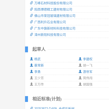
万峰石材科技股份有限公司
阳西博德精工建材有限公司
佛山市荣冠玻璃建材有限公司
广西利升石业有限公司
广东中旗新材料科技有限公司
漳州新阳科技有限公司
起草人
杨武
李建权
蔡常新
胡一飞
李勇
游世军
王少芳
简伟闯
王万传
胡国强
相近标准(计划)
20253872-T-609 合成石板材