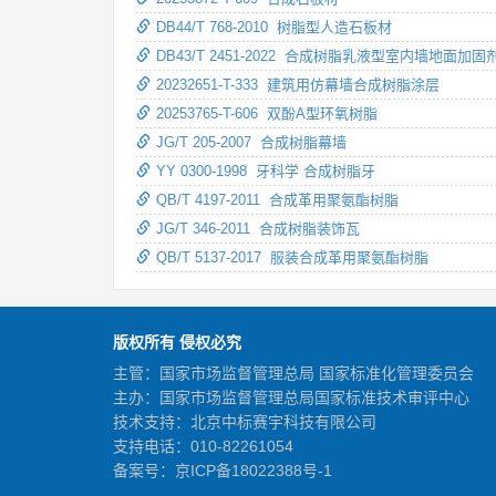
DB44/T 768-2010 树脂型人造石板材
DB43/T 2451-2022 合成树脂乳液型室内墙地面
20232651-T-333 建筑用仿幕墙合成树脂涂层
20253765-T-606 双酚A型环氧树脂
JG/T 205-2007 合成树脂幕墙
YY 0300-1998 牙科学 合成树脂牙
QB/T 4197-2011 合成革用聚氨酯树脂
JG/T 346-2011 合成树脂装饰瓦
QB/T 5137-2017 服装合成革用聚氨酯树脂
版权所有 侵权必究
主管：国家市场监督管理总局 国家标准化管理委员会
主办：国家市场监督管理总局国家标准技术审评中心
技术支持：北京中标赛宇科技有限公司
支持电话：010-82261054
备案号：
京ICP备18022388号-1