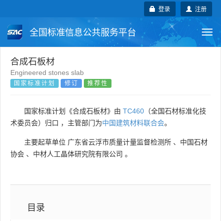
登录
注册
全国标准信息公共服务平台
Togg
navi
国家标准
行业标准
地方标准
合成石板材
Engineered stones slab
国家标准计划
修订
推荐性
团体标准
企业标准
国际标准
国外标准
技术委员会
国家标准计划《合成石板材》由
TC460
（全国石材标准化技
术委员会）归口 ，主管部门为
中国建筑材料联合会
。
主要起草单位
广东省云浮市质量计量监督检测所
、
中国石材
协会
、
中材人工晶体研究院有限公司
。
目录