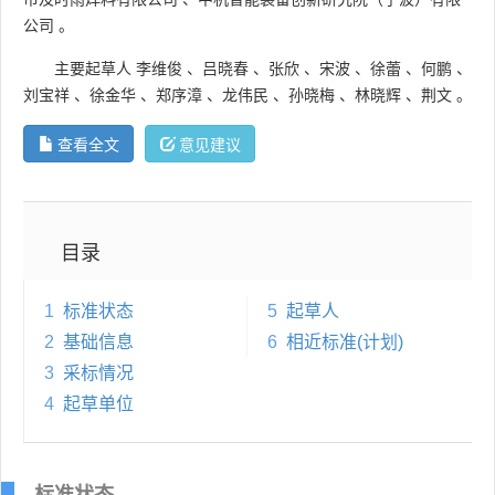
公司
。
主要起草人
李维俊
、
吕晓春
、
张欣
、
宋波
、
徐蕾
、
何鹏
、
刘宝祥
、
徐金华
、
郑序漳
、
龙伟民
、
孙晓梅
、
林晓辉
、
荆文
。
查看全文
意见建议
目录
1
标准状态
5
起草人
2
基础信息
6
相近标准(计划)
3
采标情况
4
起草单位
标准状态