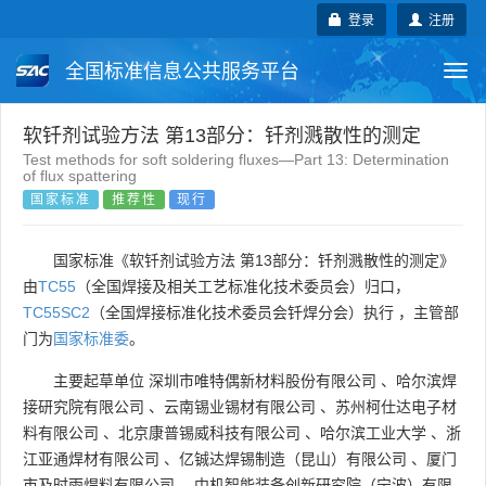
登录
注册
全国标准信息公共服务平台
Togg
navi
国家标准
行业标准
地方标准
软钎剂试验方法 第13部分：钎剂溅散性的测定
Test methods for soft soldering fluxes—Part 13: Determination
of flux spattering
团体标准
企业标准
国际标准
国家标准
推荐性
现行
国外标准
技术委员会
国家标准《软钎剂试验方法 第13部分：钎剂溅散性的测定》
由
TC55
（全国焊接及相关工艺标准化技术委员会）归口，
TC55SC2
（全国焊接标准化技术委员会钎焊分会）执行 ，主管部
门为
国家标准委
。
主要起草单位
深圳市唯特偶新材料股份有限公司
、
哈尔滨焊
接研究院有限公司
、
云南锡业锡材有限公司
、
苏州柯仕达电子材
料有限公司
、
北京康普锡威科技有限公司
、
哈尔滨工业大学
、
浙
江亚通焊材有限公司
、
亿铖达焊锡制造（昆山）有限公司
、
厦门
市及时雨焊料有限公司
、
中机智能装备创新研究院（宁波）有限