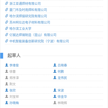
浙江亚通焊材有限公司
厦门市及时雨焊料有限公司
哈尔滨焊接研究院有限公司
苏州柯仕达电子材料有限公司
哈尔滨工业大学
亿铖达焊锡制造（昆山）有限公司
中机智能装备创新研究院（宁波）有限公司
起草人
李维俊
吕晓春
徐蕾
何鹏
郑序漳
龙伟民
荆文
张欣
宋波
刘宝祥
徐金华
孙晓梅
林晓辉