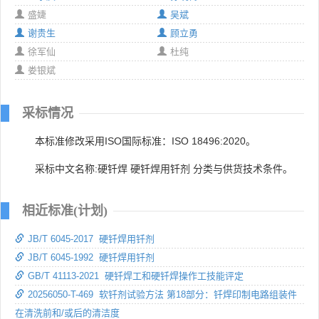
盛婕
吴斌
谢贵生
顾立勇
徐军仙
杜纯
娄银斌
采标情况
本标准修改采用ISO国际标准：ISO 18496:2020。
采标中文名称:硬钎焊 硬钎焊用钎剂 分类与供货技术条件。
相近标准(计划)
JB/T 6045-2017 硬钎焊用钎剂
JB/T 6045-1992 硬钎焊用钎剂
GB/T 41113-2021 硬钎焊工和硬钎焊操作工技能评定
20256050-T-469 软钎剂试验方法 第18部分：钎焊印制电路组装件
在清洗前和/或后的清洁度