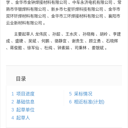
学
、
金华市金钟焊接材料有限公司
、
中车永济电机有限公司
、
常
熟市华银焊料有限公司
、
新乡市七星钎焊科技有限公司
、
金华市
双环钎焊材料有限公司
、
金华市三环焊接材料有限公司
、
襄阳市
云业新材料有限公司
。
主要起草人
龙伟民
、
孙韶
、
王水庆
、
孙晓梅
、
胡岭
、
李建
成
、
盛婕
、
吴斌
、
何鹏
、
骆静宜
、
谢贵生
、
顾立勇
、
石晓辉
、
蒋俊懿
、
徐军仙
、
杜纯
、
钟素娟
、
司秉林
、
娄银斌
。
目录
1
项目进度
5
采标情况
2
基础信息
6
相近标准(计划)
3
起草单位
4
起草人