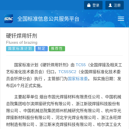
登录
注册
全国标准信息公共服务平台
Togg
navi
国家标准
行业标准
地方标准
硬钎焊用钎剂
Fluxes of brazing
国家标准计划
制定
推荐性
团体标准
企业标准
国际标准
国外标准
技术委员会
国家标准计划《硬钎焊用钎剂》由
TC55
（全国焊接及相关工
艺标准化技术委员会）归口，
TC55SC2
（全国焊接标准化技术委
员会钎焊分会）执行 ，主管部门为
国家标准委
。 拟实施日期：发
布后6个月正式实施。
主要起草单位
烟台市固光焊接材料有限责任公司
、
中国机械
总院集团哈尔滨焊接研究所有限公司
、
浙江新锐焊接科技股份有
限公司
、
中国机械总院集团郑州机械研究所有限公司
、
杭州华光
焊接新材料股份有限公司
、
河北宇光焊业有限公司
、
浙江永旺焊
材制造有限公司
、
浙江斯米克焊接科技有限公司
、
哈尔滨工业大