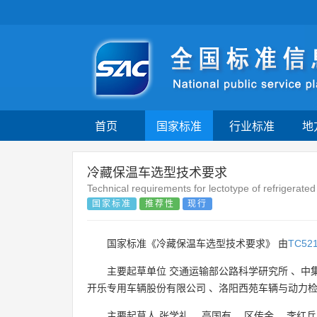
首页
国家标准
行业标准
地
冷藏保温车选型技术要求
Technical requirements for lectotype of refrigerated
国家标准
推荐性
现行
国家标准《冷藏保温车选型技术要求》 由
TC52
主要起草单位
交通运输部公路科学研究所
、
中
开乐专用车辆股份有限公司
、
洛阳西苑车辆与动力
主要起草人
张学礼
、
高国有
、
区传金
、
李红兵