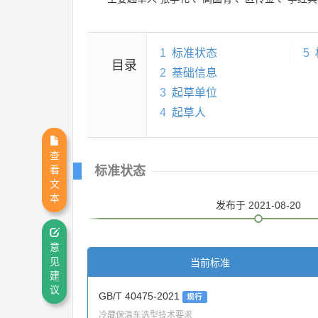
1
标准状态
5
目录
2
基础信息
3
起草单位
4
起草人
查
看
标准状态
文
本
发布
于 2021-08-20
意
当前标准
见
建
议
GB/T 40475-2021
现行
冷藏保温车选型技术要求