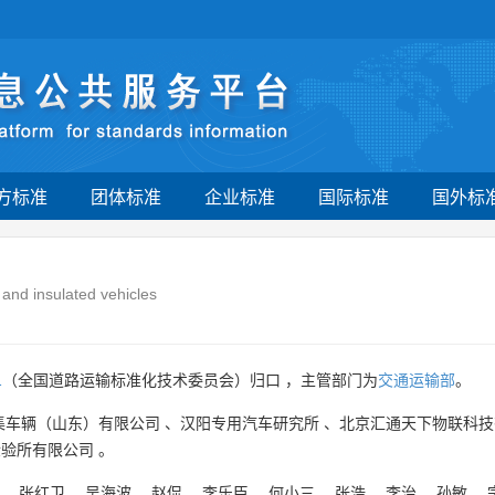
方标准
团体标准
企业标准
国际标准
国外标
 and insulated vehicles
1
（全国道路运输标准化技术委员会）归口 ，主管部门为
交通运输部
。
集车辆（山东）有限公司
、
汉阳专用汽车研究所
、
北京汇通天下物联科技
检验所有限公司
。
、
张红卫
、
吴海波
、
赵侃
、
李乐臣
、
何小三
、
张浩
、
李治
、
孙敏
、