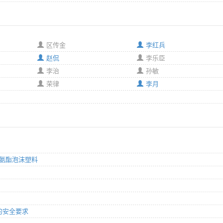
区传金
李红兵
赵侃
李乐臣
李治
孙敏
荣律
李月
质聚氨酯泡沫塑料
箱的安全要求