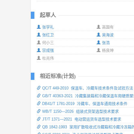
起草人
张学礼
高国有
张红卫
吴海波
何小三
张浩
宗成强
杨良坤
杜兆伟
相近标准(计划)
QC/T 449-2010 保温车、冷藏车技术条件及试验方法
GB/T 40363-2021 冷藏集装箱和冷藏保温车用硬
DB41/T 1781-2019 冷藏车、保温车通用技术条件
WB/T 1150—2026 组装式货架选型技术要求
JT/T 1371—2021 电动营运货车选型技术要求
QB 1842-1993 家用扩散吸收式冷藏箱和冷藏冷冻