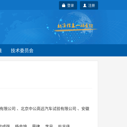
登录
注册
准
技术委员会
有限公司
、
北京中公高远汽车试验有限公司
、
安徽
宗成强
、
杨良坤
、
荣律
、
李月
、
杜兆伟
。