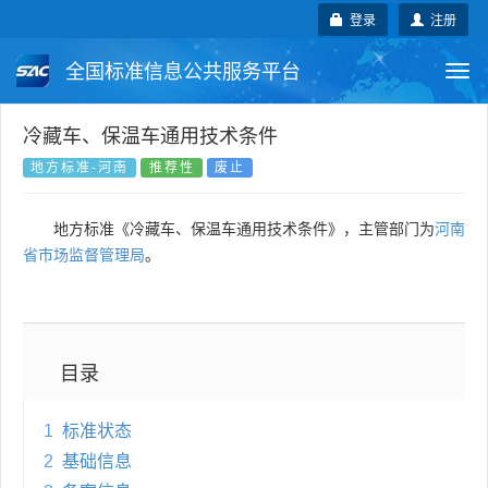
登录
注册
全国标准信息公共服务平台
Togg
navi
国家标准
行业标准
地方标准
冷藏车、保温车通用技术条件
地方标准-河南
推荐性
废止
团体标准
企业标准
国际标准
地方标准《冷藏车、保温车通用技术条件》，主管部门为
河南
国外标准
技术委员会
省市场监督管理局
。
目录
1
标准状态
2
基础信息