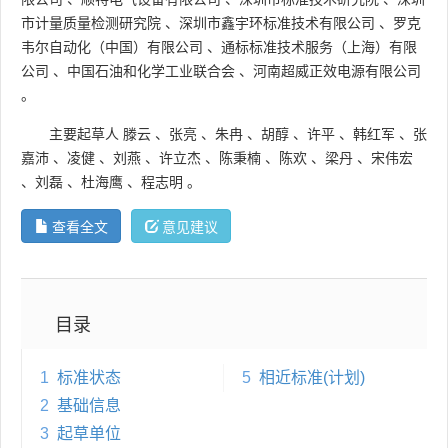
市计量质量检测研究院
、
深圳市鑫宇环标准技术有限公司
、
罗克
韦尔自动化（中国）有限公司
、
通标标准技术服务（上海）有限
公司
、
中国石油和化学工业联合会
、
河南超威正效电源有限公司
。
主要起草人
滕云
、
张亮
、
朱冉
、
胡醇
、
许平
、
韩红军
、
张
嘉沛
、
凌健
、
刘燕
、
许立杰
、
陈秉楠
、
陈欢
、
梁丹
、
宋伟宏
、
刘磊
、
杜海鹰
、
程志明
。
查看全文
意见建议
目录
1
标准状态
5
相近标准(计划)
2
基础信息
3
起草单位