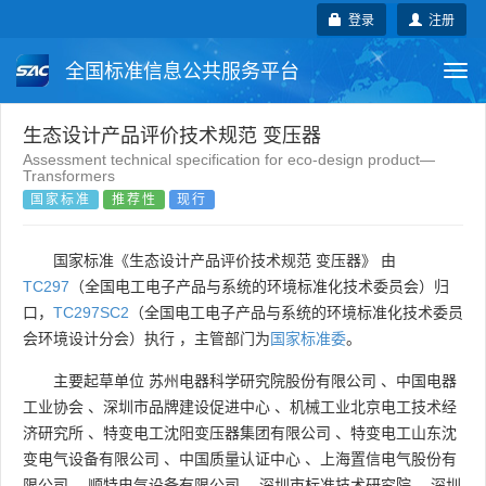
登录
注册
全国标准信息公共服务平台
Togg
navi
国家标准
行业标准
地方标准
生态设计产品评价技术规范 变压器
Assessment technical specification for eco-design product—
Transformers
团体标准
企业标准
国际标准
国家标准
推荐性
现行
国外标准
技术委员会
国家标准《生态设计产品评价技术规范 变压器》 由
TC297
（全国电工电子产品与系统的环境标准化技术委员会）归
口，
TC297SC2
（全国电工电子产品与系统的环境标准化技术委员
会环境设计分会）执行 ，主管部门为
国家标准委
。
主要起草单位
苏州电器科学研究院股份有限公司
、
中国电器
工业协会
、
深圳市品牌建设促进中心
、
机械工业北京电工技术经
济研究所
、
特变电工沈阳变压器集团有限公司
、
特变电工山东沈
变电气设备有限公司
、
中国质量认证中心
、
上海置信电气股份有
限公司
、
顺特电气设备有限公司
、
深圳市标准技术研究院
、
深圳