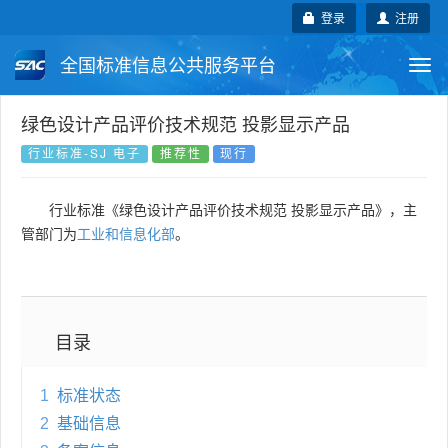
登录
注册
全国标准信息公共服务平台
Togg
navi
国家标准
行业标准
地方标准
绿色设计产品评价技术规范 投影显示产品
行业标准-SJ 电子
推荐性
现行
团体标准
企业标准
国际标准
行业标准《绿色设计产品评价技术规范 投影显示产品》，主
国外标准
技术委员会
管部门为
工业和信息化部
。
目录
1
标准状态
2
基础信息