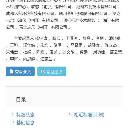
术检测中心
、
联想（北京）有限公司
、
威凯检测技术有限公司
、
成都亿科环境科技有限公司
、
四川长虹电器股份有限公司
、
罗克
韦尔自动化（中国）有限公司
、
通标标准技术服务（上海）有限
公司
、
富士施乐（中国）有限公司
。
主要起草人
杨宇涛
、
滕云
、
王洪涛
、
张亮
、
查丽
、
潘晓勇
、
王科
、
汪年结
、
朱焰
、
骆明非
、
马奇菊
、
胡静宜
、
许立杰
、
宋伟宏
、
杜娟
、
陈欢
、
唐戈
、
刘文敬
、
龚勋
、
刘功桂
、
唐云鹭
、
李辉
、
向思静
、
江志兰
。
查看全文
意见建议
目录
1
标准状态
5
相近标准(计划)
2
基础信息