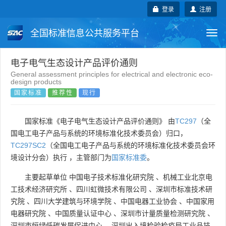
登录
注册
全国标准信息公共服务平台
Togg
navi
国家标准
行业标准
地方标准
电子电气生态设计产品评价通则
General assessment principles for electrical and electronic eco-
design products
团体标准
企业标准
国际标准
国家标准
推荐性
现行
国外标准
技术委员会
国家标准《电子电气生态设计产品评价通则》 由
TC297
（全
国电工电子产品与系统的环境标准化技术委员会）归口，
TC297SC2
（全国电工电子产品与系统的环境标准化技术委员会环
境设计分会）执行 ，主管部门为
国家标准委
。
主要起草单位
中国电子技术标准化研究院
、
机械工业北京电
工技术经济研究所
、
四川虹微技术有限公司
、
深圳市标准技术研
究院
、
四川大学建筑与环境学院
、
中国电器工业协会
、
中国家用
电器研究院
、
中国质量认证中心
、
深圳市计量质量检测研究院
、
深圳市恒绿低碳发展促进中心
、
深圳出入境检验检疫局工业品技