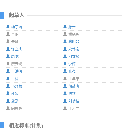
起草人
杨宇涛
滕云
查丽
潘晓勇
朱焰
骆明非
许立杰
宋伟宏
唐戈
刘文敬
唐云鹭
李辉
王洪涛
张亮
王科
汪年结
马奇菊
胡静宜
杜娟
陈欢
龚勋
刘功桂
向思静
江志兰
相近标准(计划)