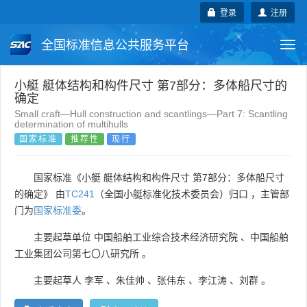
登录
注册
全国标准信息公共服务平台
Togg
navi
国家标准
行业标准
地方标准
小艇 艇体结构和构件尺寸 第7部分：多体船尺寸的
确定
Small craft—Hull construction and scantlings—Part 7: Scantling
团体标准
企业标准
国际标准
determination of multihulls
国家标准
推荐性
现行
国外标准
技术委员会
国家标准《小艇 艇体结构和构件尺寸 第7部分：多体船尺寸
的确定》 由
TC241
（全国小艇标准化技术委员会）归口 ，主管部
门为
国家标准委
。
主要起草单位
中国船舶工业综合技术经济研究院
、
中国船舶
工业集团公司第七〇八研究所
。
主要起草人
李军
、
朱佳帅
、
张伟东
、
李江涛
、
刘群
。